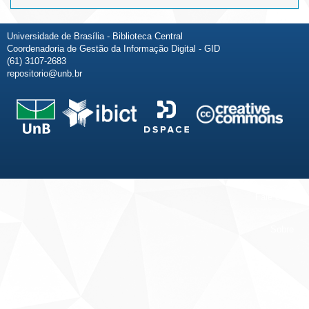
Universidade de Brasília - Biblioteca Central
Coordenadoria de Gestão da Informação Digital - GID
(61) 3107-2683
repositorio@unb.br
Fale conosco
Sobre