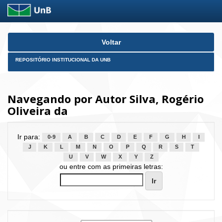
Skip
Voltar
navigation
REPOSITÓRIO INSTITUCIONAL DA UNB
Navegando por Autor Silva, Rogério
Oliveira da
Ir para:
0-9
A
B
C
D
E
F
G
H
I
J
K
L
M
N
O
P
Q
R
S
T
U
V
W
X
Y
Z
ou entre com as primeiras letras: