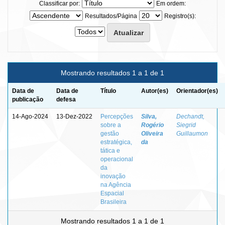
Classificar por:
Em ordem:
Resultados/Página
Registro(s):
Mostrando resultados 1 a 1 de 1
Data de
Data de
Título
Autor(es)
Orientador(es)
publicação
defesa
14-Ago-2024
13-Dez-2022
Percepções
Silva,
Dechandt,
sobre a
Rogério
Siegrid
gestão
Oliveira
Guillaumon
estratégica,
da
tática e
operacional
da
inovação
na Agência
Espacial
Brasileira
Mostrando resultados 1 a 1 de 1