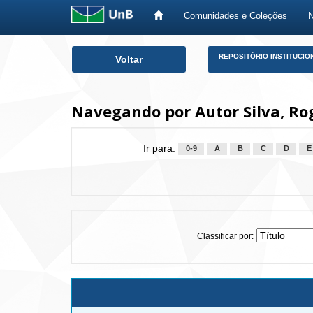
Comunidades e Coleções
Skip
REPOSITÓRIO INSTITUCIO
Voltar
navigation
Navegando por Autor Silva, Rog
Ir para:
0-9
A
B
C
D
E
Classificar por: