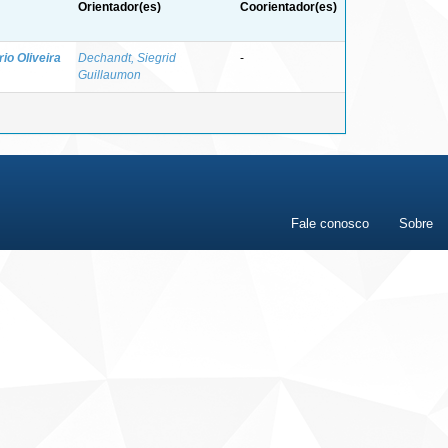
Orientador(es)
Coorientador(es)
rio Oliveira
Dechandt, Siegrid
-
Guillaumon
Fale conosco
Sobre