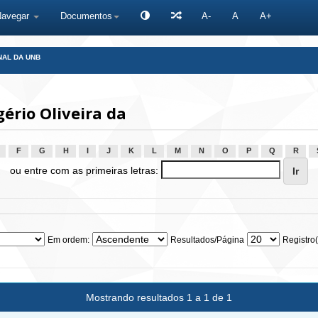
Navegar
Documentos
A-
A
A+
NAL DA UNB
ério Oliveira da
F
G
H
I
J
K
L
M
N
O
P
Q
R
ou entre com as primeiras letras:
Em ordem:
Resultados/Página
Registro(
Mostrando resultados 1 a 1 de 1