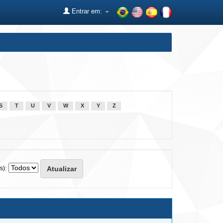
Entrar em:
S
T
U
V
W
X
Y
Z
s):