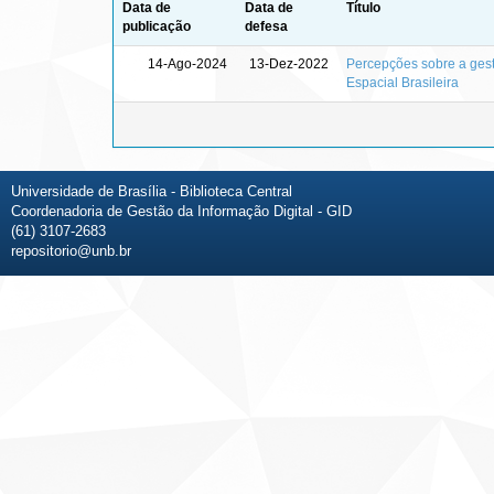
Data de
Data de
Título
publicação
defesa
14-Ago-2024
13-Dez-2022
Percepções sobre a gest
Espacial Brasileira
Universidade de Brasília - Biblioteca Central
Coordenadoria de Gestão da Informação Digital - GID
(61) 3107-2683
repositorio@unb.br