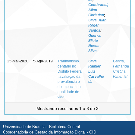
Cembranel,
Allan
Christian
;
Silva, Alan
Roger
Santos
;
Guerra,
Eliete
Neves
Silva
25-Mai-2020
5-Ago-2019
Traumatismo
Silva,
Garcia,
dentário no
Rainier
Fernanda
Distrito Federal
Luiz
Cristina
: avaliação da
Carvalho
Pimentel
prevalência e
da
do impacto na
qualidade de
vida
Mostrando resultados 1 a 3 de 3
Universidade de Brasília - Biblioteca Central
Coordenadoria de Gestão da Informação Digital - GID