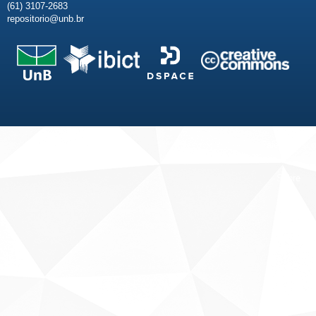
(61) 3107-2683
repositorio@unb.br
Fale conosco
Sobre