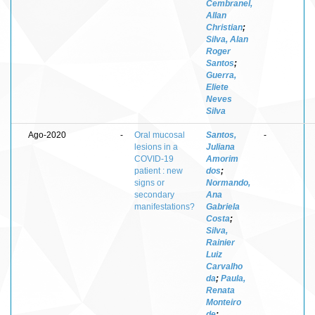
Cembranel,
Allan
Christian
;
Silva, Alan
Roger
Santos
;
Guerra,
Eliete
Neves
Silva
Ago-2020
-
Oral mucosal
Santos,
-
lesions in a
Juliana
COVID-19
Amorim
patient : new
dos
;
signs or
Normando,
secondary
Ana
manifestations?
Gabriela
Costa
;
Silva,
Rainier
Luiz
Carvalho
da
;
Paula,
Renata
Monteiro
de
;