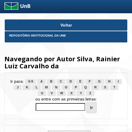
Skip
Voltar
navigation
REPOSITÓRIO INSTITUCIONAL DA UNB
Navegando por Autor Silva, Rainier
Luiz Carvalho da
Ir para:
0-9
A
B
C
D
E
F
G
H
I
J
K
L
M
N
O
P
Q
R
S
T
U
V
W
X
Y
Z
ou entre com as primeiras letras: