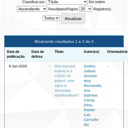
Classificar por:
Em ordem:
Resultados/Página
Registro(s):
Mostrando resultados 1 a 3 de 3
Data de
Data de
Título
Autor(es)
Orientador(e
publicação
defesa
8-Jun-2020
-
Oral mucosal
Santos,
-
lesions in a
Juliana
COVID-19
Amorim
patient : new
dos
;
signs or
Normando,
secondary
Ana
manifestations?
Gabriela
Costa
;
Silva,
Rainier
Luiz
Carvalho
da
;