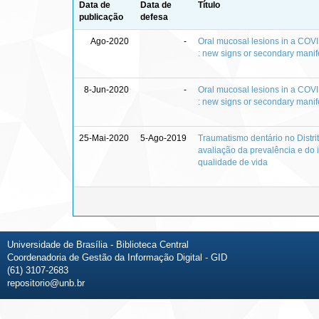
Data de
Data de
Título
publicação
defesa
Ago-2020
-
Oral mucosal lesions in a COVI
: new signs or secondary manif
8-Jun-2020
-
Oral mucosal lesions in a COVI
: new signs or secondary manif
25-Mai-2020
5-Ago-2019
Traumatismo dentário no Distrit
avaliação da prevalência e do
qualidade de vida
Universidade de Brasília - Biblioteca Central
Coordenadoria de Gestão da Informação Digital - GID
(61) 3107-2683
repositorio@unb.br