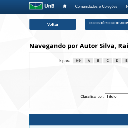
Comunidades e Coleções
Skip
REPOSITÓRIO INSTITUCIO
Voltar
navigation
Navegando por Autor Silva, Rai
Ir para:
0-9
A
B
C
D
E
Classificar por: