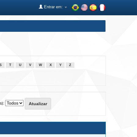
Entrar em:
S
T
U
V
W
X
Y
Z
s):