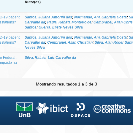
Autor(es)
D-19 patient
Santos, Juliana Amorim dos
;
Normando, Ana Gabriela Costa
;
Si
estations?
Carvalho da
;
Paula, Renata Monteiro de
;
Cembranel, Allan Chris
Santos
;
Guerra, Eliete Neves Silva
D-19 patient
Santos, Juliana Amorim dos
;
Normando, Ana Gabriela Costa
;
Si
estations?
Carvalho da
;
Cembranel, Allan Christian
;
Silva, Alan Roger San
Neves Silva
o Federal :
Silva, Rainier Luiz Carvalho da
 impacto na
Mostrando resultados 1 a 3 de 3