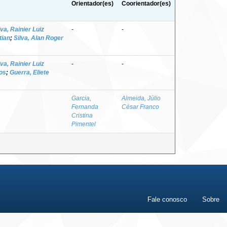
Orientador(es)
Coorientador(es)
lva, Rainier Luiz
-
-
tian
;
Silva, Alan Roger
lva, Rainier Luiz
-
-
tos
;
Guerra, Eliete
Garcia,
Almeida, Júlio
Fernanda
César Franco
Cristina
Pimentel
Fale conosco
Sobre