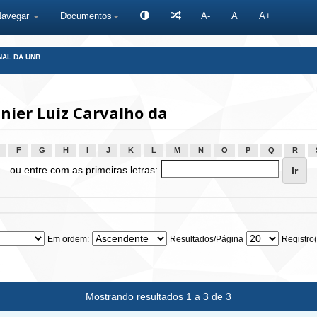
Navegar
Documentos
A-
A
A+
NAL DA UNB
nier Luiz Carvalho da
F
G
H
I
J
K
L
M
N
O
P
Q
R
ou entre com as primeiras letras:
Em ordem:
Resultados/Página
Registro(
Mostrando resultados 1 a 3 de 3