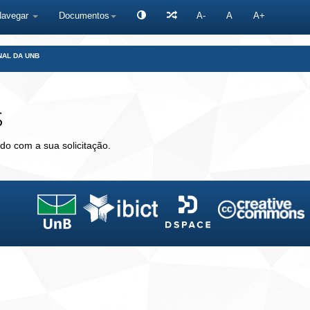
Navegar
Documentos
A-
A
A+
NAL DA UNB
s
do com a sua solicitação.