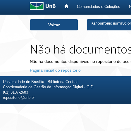
Comunidades e Coleções
Skip
REPOSITÓRIO INSTITUCIO
Voltar
navigation
Não há documento
Não há documentos disponíveis no repositório de acor
Página inicial do repositório
Universidade de Brasília - Biblioteca Central
Coordenadoria de Gestão da Informação Digital - GID
(61) 3107-2683
repositorio@unb.br