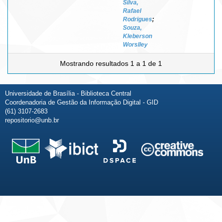
Silva,
Rafael
Rodrigues
;
Souza,
Kleberson
Worslley
Mostrando resultados 1 a 1 de 1
Universidade de Brasília - Biblioteca Central
Coordenadoria de Gestão da Informação Digital - GID
(61) 3107-2683
repositorio@unb.br
Fale conosco