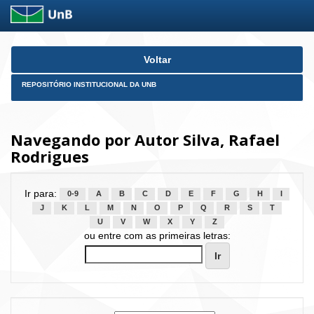
Skip
Voltar
navigation
REPOSITÓRIO INSTITUCIONAL DA UNB
Navegando por Autor Silva, Rafael
Rodrigues
Ir para:
0-9
A
B
C
D
E
F
G
H
I
J
K
L
M
N
O
P
Q
R
S
T
U
V
W
X
Y
Z
ou entre com as primeiras letras: