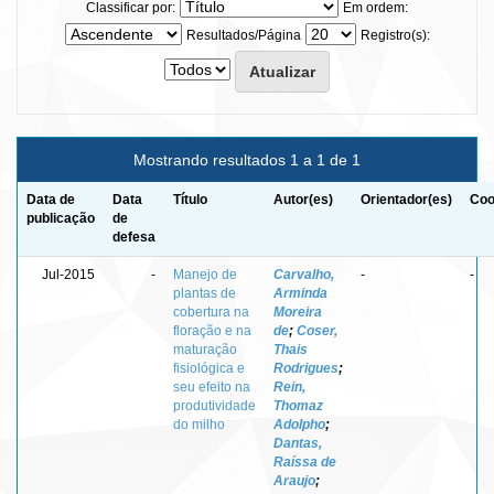
Classificar por:
Em ordem:
Resultados/Página
Registro(s):
Mostrando resultados 1 a 1 de 1
Data de
Data
Título
Autor(es)
Orientador(es)
Coo
publicação
de
defesa
Jul-2015
-
Manejo de
Carvalho,
-
-
plantas de
Arminda
cobertura na
Moreira
floração e na
de
;
Coser,
maturação
Thais
fisiológica e
Rodrigues
;
seu efeito na
Rein,
produtividade
Thomaz
do milho
Adolpho
;
Dantas,
Raíssa de
Araujo
;