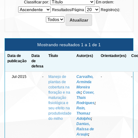
Classificar por:
Em ordem:
Resultados/Página
Registro(s):
Mostrando resultados 1 a 1 de 1
Data de
Data
Título
Autor(es)
Orientador(es)
Coo
publicação
de
defesa
Jul-2015
-
Manejo de
Carvalho,
-
-
plantas de
Arminda
cobertura na
Moreira
floração e na
de
;
Coser,
maturação
Thais
fisiológica e
Rodrigues
;
seu efeito na
Rein,
produtividade
Thomaz
do milho
Adolpho
;
Dantas,
Raíssa de
Araujo
;