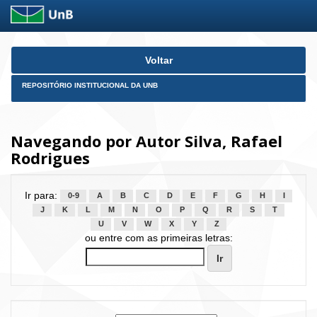
Skip
Voltar
navigation
REPOSITÓRIO INSTITUCIONAL DA UNB
Navegando por Autor Silva, Rafael
Rodrigues
Ir para:
0-9
A
B
C
D
E
F
G
H
I
J
K
L
M
N
O
P
Q
R
S
T
U
V
W
X
Y
Z
ou entre com as primeiras letras: