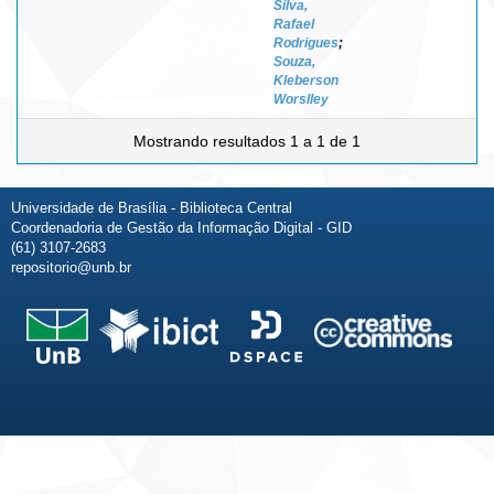
Silva,
Rafael
Rodrigues
;
Souza,
Kleberson
Worslley
Mostrando resultados 1 a 1 de 1
Universidade de Brasília - Biblioteca Central
Coordenadoria de Gestão da Informação Digital - GID
(61) 3107-2683
repositorio@unb.br
Fale conosco