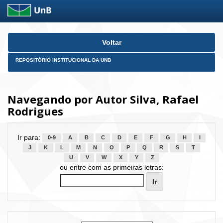
Skip
Voltar
navigation
REPOSITÓRIO INSTITUCIONAL DA UNB
Navegando por Autor Silva, Rafael
Rodrigues
Ir para:
0-9
A
B
C
D
E
F
G
H
I
J
K
L
M
N
O
P
Q
R
S
T
U
V
W
X
Y
Z
ou entre com as primeiras letras: