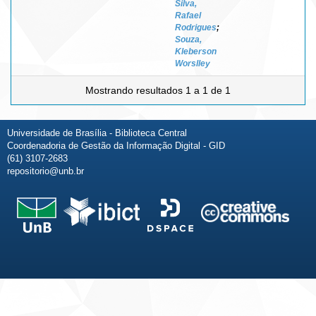
Silva,
Rafael
Rodrigues
;
Souza,
Kleberson
Worslley
Mostrando resultados 1 a 1 de 1
Universidade de Brasília - Biblioteca Central
Coordenadoria de Gestão da Informação Digital - GID
(61) 3107-2683
repositorio@unb.br
Fale conosco