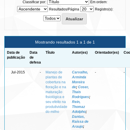
Classificar por:
Em ordem:
Resultados/Página
Registro(s):
Mostrando resultados 1 a 1 de 1
Data de
Data
Título
Autor(es)
Orientador(es)
Coo
publicação
de
defesa
Jul-2015
-
Manejo de
Carvalho,
-
-
plantas de
Arminda
cobertura na
Moreira
floração e na
de
;
Coser,
maturação
Thais
fisiológica e
Rodrigues
;
seu efeito na
Rein,
produtividade
Thomaz
do milho
Adolpho
;
Dantas,
Raíssa de
Araujo
;