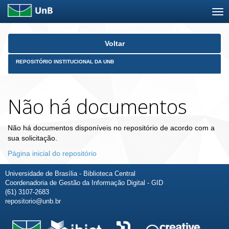
Skip
Voltar
navigation
REPOSITÓRIO INSTITUCIONAL DA UNB
Não há documentos
Não há documentos disponíveis no repositório de acordo com a
sua solicitação.
Página inicial do repositório
Universidade de Brasília - Biblioteca Central
Coordenadoria de Gestão da Informação Digital - GID
(61) 3107-2683
repositorio@unb.br