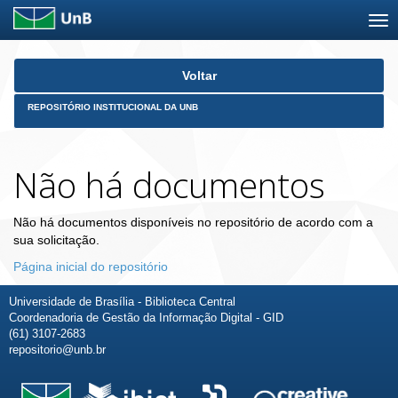
Skip
Voltar
navigation
REPOSITÓRIO INSTITUCIONAL DA UNB
Não há documentos
Não há documentos disponíveis no repositório de acordo com a
sua solicitação.
Página inicial do repositório
Universidade de Brasília - Biblioteca Central
Coordenadoria de Gestão da Informação Digital - GID
(61) 3107-2683
repositorio@unb.br