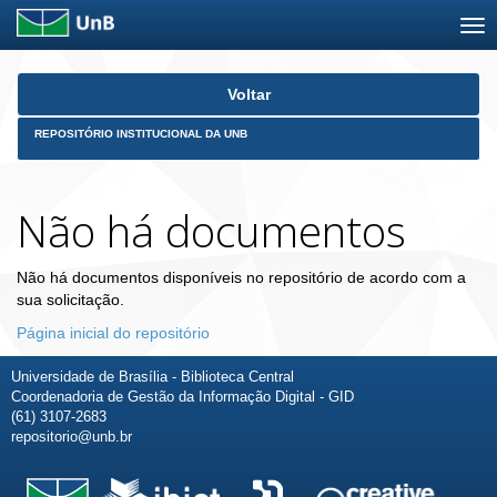
Skip
Voltar
navigation
REPOSITÓRIO INSTITUCIONAL DA UNB
Não há documentos
Não há documentos disponíveis no repositório de acordo com a
sua solicitação.
Página inicial do repositório
Universidade de Brasília - Biblioteca Central
Coordenadoria de Gestão da Informação Digital - GID
(61) 3107-2683
repositorio@unb.br