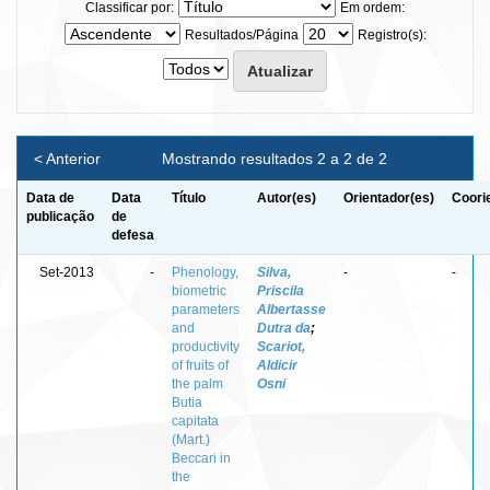
Classificar por:
Em ordem:
Resultados/Página
Registro(s):
< Anterior
Mostrando resultados 2 a 2 de 2
Data de
Data
Título
Autor(es)
Orientador(es)
Coori
publicação
de
defesa
Set-2013
-
Phenology,
Silva,
-
-
biometric
Priscila
parameters
Albertasse
and
Dutra da
;
productivity
Scariot,
of fruits of
Aldicir
the palm
Osni
Butia
capitata
(Mart.)
Beccari in
the