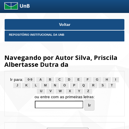
Skip
Voltar
navigation
REPOSITÓRIO INSTITUCIONAL DA UNB
Navegando por Autor Silva, Priscila
Albertasse Dutra da
Ir para:
0-9
A
B
C
D
E
F
G
H
I
J
K
L
M
N
O
P
Q
R
S
T
U
V
W
X
Y
Z
ou entre com as primeiras letras: