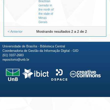
Brazilian
cerrado in
the north of
the state of
Minas
Gerais
< Anterior
Mostrando resultados 2 a 2 de 2
Universidade de Brasília - Biblioteca Central
Coordenadoria de Gestão da Informação Digital - GID
(61) 3107-2683
repositorio@unb.br
Fale conosco