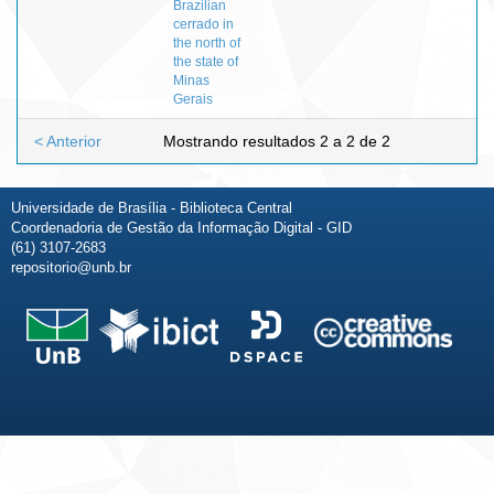
Brazilian
cerrado in
the north of
the state of
Minas
Gerais
< Anterior
Mostrando resultados 2 a 2 de 2
Universidade de Brasília - Biblioteca Central
Coordenadoria de Gestão da Informação Digital - GID
(61) 3107-2683
repositorio@unb.br
Fale conosco