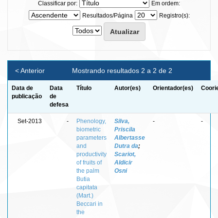
Classificar por:
Em ordem:
Resultados/Página
Registro(s):
< Anterior
Mostrando resultados 2 a 2 de 2
Data de
Data
Título
Autor(es)
Orientador(es)
Coori
publicação
de
defesa
Set-2013
-
Phenology,
Silva,
-
-
biometric
Priscila
parameters
Albertasse
and
Dutra da
;
productivity
Scariot,
of fruits of
Aldicir
the palm
Osni
Butia
capitata
(Mart.)
Beccari in
the