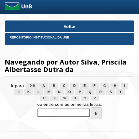
Skip
Voltar
navigation
REPOSITÓRIO INSTITUCIONAL DA UNB
Navegando por Autor Silva, Priscila
Albertasse Dutra da
Ir para:
0-9
A
B
C
D
E
F
G
H
I
J
K
L
M
N
O
P
Q
R
S
T
U
V
W
X
Y
Z
ou entre com as primeiras letras: