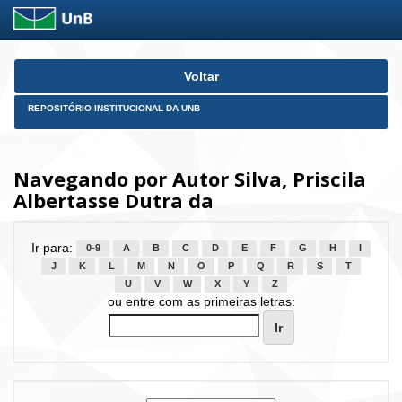
Skip
Voltar
navigation
REPOSITÓRIO INSTITUCIONAL DA UNB
Navegando por Autor Silva, Priscila
Albertasse Dutra da
Ir para:
0-9
A
B
C
D
E
F
G
H
I
J
K
L
M
N
O
P
Q
R
S
T
U
V
W
X
Y
Z
ou entre com as primeiras letras: