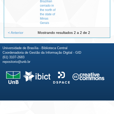
Brazilian
cerrado in
the north of
the state of
Minas
Gerais
< Anterior
Mostrando resultados 2 a 2 de 2
Universidade de Brasília - Biblioteca Central
Coordenadoria de Gestão da Informação Digital - GID
(61) 3107-2683
repositorio@unb.br
Fale conosco