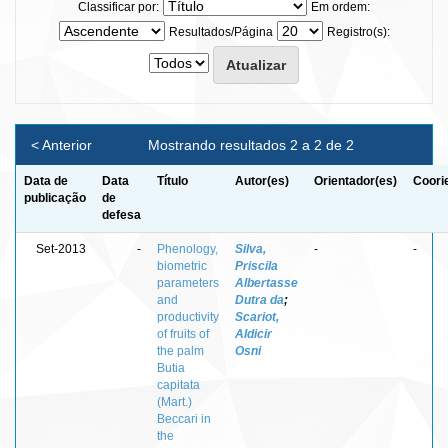
Classificar por:
Em ordem:
Resultados/Página
Registro(s):
< Anterior
Mostrando resultados 2 a 2 de 2
Data de
Data
Título
Autor(es)
Orientador(es)
Coori
publicação
de
defesa
Set-2013
-
Phenology,
Silva,
-
-
biometric
Priscila
parameters
Albertasse
and
Dutra da
;
productivity
Scariot,
of fruits of
Aldicir
the palm
Osni
Butia
capitata
(Mart.)
Beccari in
the