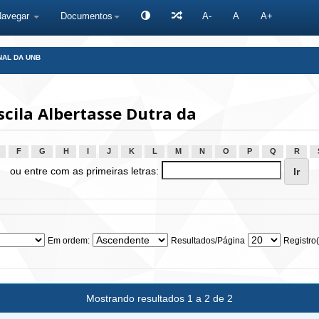
Navegar
Documentos
A-
A
A+
NAL DA UNB
scila Albertasse Dutra da
F
G
H
I
J
K
L
M
N
O
P
Q
R
ou entre com as primeiras letras:
Em ordem:
Resultados/Página
Registro(
Mostrando resultados 1 a 2 de 2