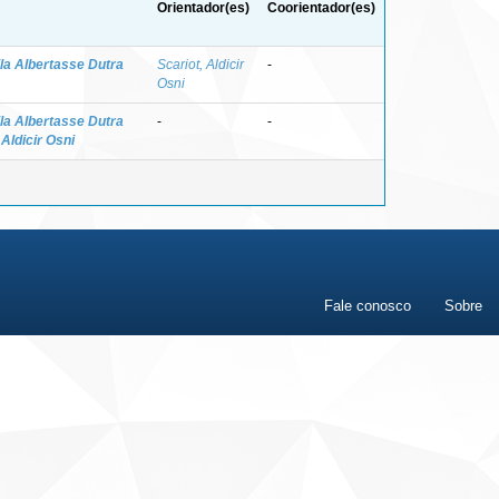
Orientador(es)
Coorientador(es)
ila Albertasse Dutra
Scariot, Aldicir
-
Osni
ila Albertasse Dutra
-
-
 Aldicir Osni
Fale conosco
Sobre