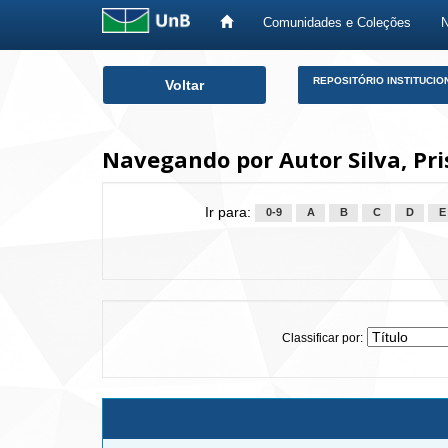
Comunidades e Coleções
Skip
REPOSITÓRIO INSTITUCIO
Voltar
navigation
Navegando por Autor Silva, Pri
Ir para:
0-9
A
B
C
D
E
Classificar por: