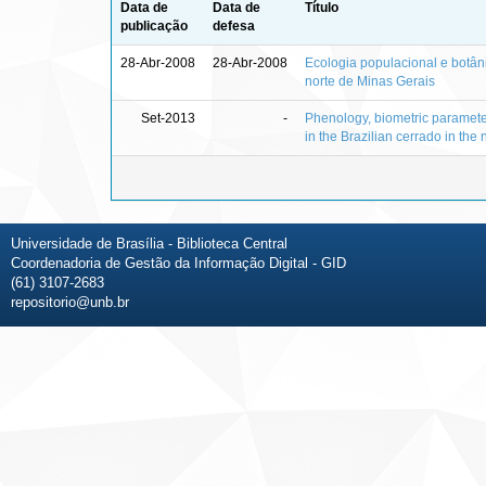
Data de
Data de
Título
publicação
defesa
28-Abr-2008
28-Abr-2008
Ecologia populacional e botân
norte de Minas Gerais
Set-2013
-
Phenology, biometric parameters
in the Brazilian cerrado in the 
Universidade de Brasília - Biblioteca Central
Coordenadoria de Gestão da Informação Digital - GID
(61) 3107-2683
repositorio@unb.br