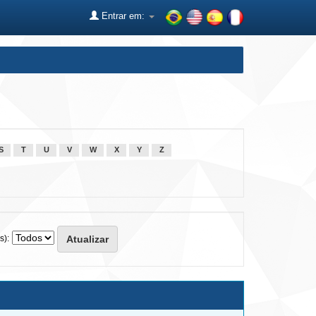
Entrar em:
S
T
U
V
W
X
Y
Z
s):