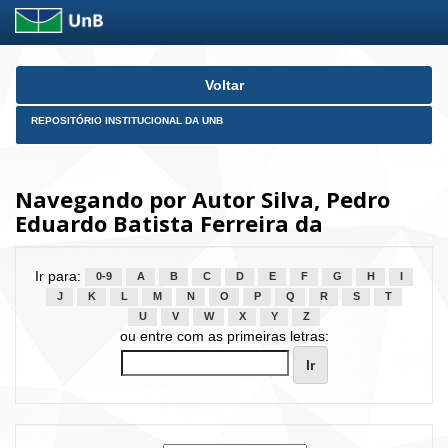
Skip
Voltar
navigation
REPOSITÓRIO INSTITUCIONAL DA UNB
Navegando por Autor Silva, Pedro
Eduardo Batista Ferreira da
Ir para:
0-9
A
B
C
D
E
F
G
H
I
J
K
L
M
N
O
P
Q
R
S
T
U
V
W
X
Y
Z
ou entre com as primeiras letras: