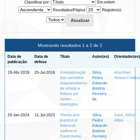
Classificar por:
Em ordem:
Resultados/Página
Registro(s):
Mostrando resultados 1 a 2 de 2
Data de
Data de
Título
Autor(es)
Orientador(es)
publicação
defesa
29-Abr-2019
20-Jul-2018
A reelaboração
Silva,
Kirschner,
dos conceitos
Pedro
Tereza Cristina
maquiavelianos
Eduardo
de virtude e
Batista
fortuna em
Ferreira
James
da
Harrington
29-Jan-2024
11-Jul-2023
Theory and
Silva,
Assis, Arthur
practice of
Pedro
Alfaix
historical
Eduardo
method in
Batista
David Hume
Ferreira