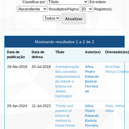
Classificar por:
Em ordem:
Resultados/Página
Registro(s):
Mostrando resultados 1 a 2 de 2
Data de
Data de
Título
Autor(es)
Orientador(es)
publicação
defesa
29-Abr-2019
20-Jul-2018
A reelaboração
Silva,
Kirschner,
dos conceitos
Pedro
Tereza Cristina
maquiavelianos
Eduardo
de virtude e
Batista
fortuna em
Ferreira
James
da
Harrington
29-Jan-2024
11-Jul-2023
Theory and
Silva,
Assis, Arthur
practice of
Pedro
Alfaix
historical
Eduardo
method in
Batista
David Hume
Ferreira