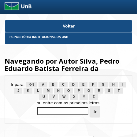
Skip
Voltar
navigation
REPOSITÓRIO INSTITUCIONAL DA UNB
Navegando por Autor Silva, Pedro
Eduardo Batista Ferreira da
Ir para:
0-9
A
B
C
D
E
F
G
H
I
J
K
L
M
N
O
P
Q
R
S
T
U
V
W
X
Y
Z
ou entre com as primeiras letras: