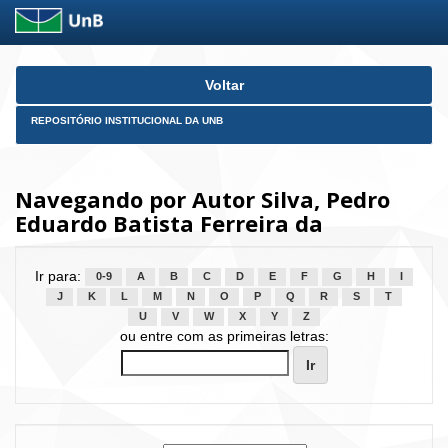
Skip
Voltar
navigation
REPOSITÓRIO INSTITUCIONAL DA UNB
Navegando por Autor Silva, Pedro
Eduardo Batista Ferreira da
Ir para:
0-9
A
B
C
D
E
F
G
H
I
J
K
L
M
N
O
P
Q
R
S
T
U
V
W
X
Y
Z
ou entre com as primeiras letras: