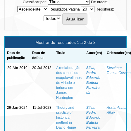
Classificar por:
Em ordem:
Resultados/Página
Registro(s):
Mostrando resultados 1 a 2 de 2
Data de
Data de
Título
Autor(es)
Orientador(es)
publicação
defesa
29-Abr-2019
20-Jul-2018
A reelaboração
Silva,
Kirschner,
dos conceitos
Pedro
Tereza Cristina
maquiavelianos
Eduardo
de virtude e
Batista
fortuna em
Ferreira
James
da
Harrington
29-Jan-2024
11-Jul-2023
Theory and
Silva,
Assis, Arthur
practice of
Pedro
Alfaix
historical
Eduardo
method in
Batista
David Hume
Ferreira