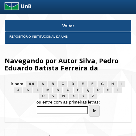
Skip
Voltar
navigation
REPOSITÓRIO INSTITUCIONAL DA UNB
Navegando por Autor Silva, Pedro
Eduardo Batista Ferreira da
Ir para:
0-9
A
B
C
D
E
F
G
H
I
J
K
L
M
N
O
P
Q
R
S
T
U
V
W
X
Y
Z
ou entre com as primeiras letras: