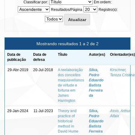
Classificar por:
Em ordem:
Resultados/Página
Registro(s):
Mostrando resultados 1 a 2 de 2
Data de
Data de
Título
Autor(es)
Orientador(es)
publicação
defesa
29-Abr-2019
20-Jul-2018
A reelaboração
Silva,
Kirschner,
dos conceitos
Pedro
Tereza Cristina
maquiavelianos
Eduardo
de virtude e
Batista
fortuna em
Ferreira
James
da
Harrington
29-Jan-2024
11-Jul-2023
Theory and
Silva,
Assis, Arthur
practice of
Pedro
Alfaix
historical
Eduardo
method in
Batista
David Hume
Ferreira