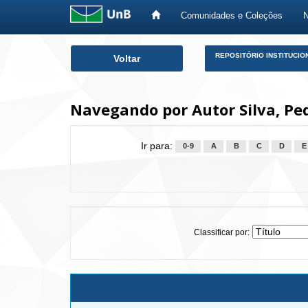
Comunidades e Coleções
Skip
REPOSITÓRIO INSTITUCIO
Voltar
navigation
Navegando por Autor Silva, Ped
Ir para:
0-9
A
B
C
D
E
Classificar por: