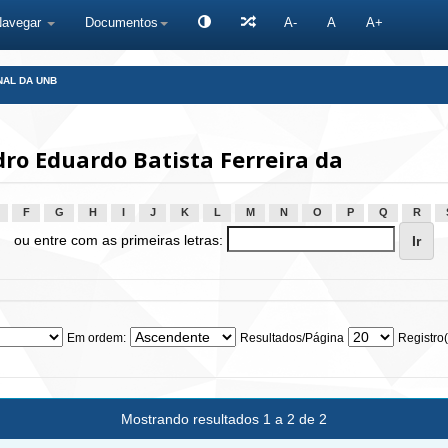
Navegar
Documentos
A-
A
A+
NAL DA UNB
ro Eduardo Batista Ferreira da
F
G
H
I
J
K
L
M
N
O
P
Q
R
ou entre com as primeiras letras:
Em ordem:
Resultados/Página
Registro(
Mostrando resultados 1 a 2 de 2