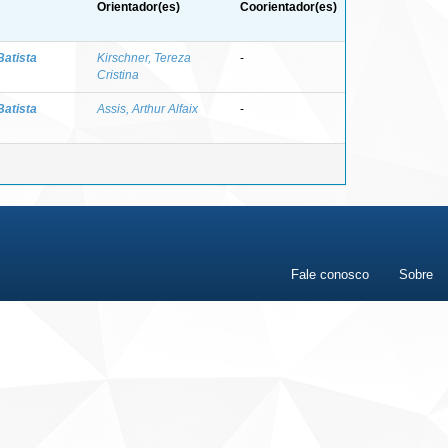
Orientador(es)
Coorientador(es)
Batista
Kirschner, Tereza
-
Cristina
Batista
Assis, Arthur Alfaix
-
Fale conosco
Sobre