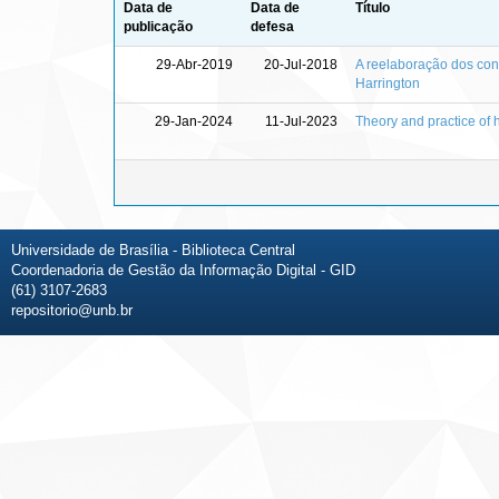
Data de
Data de
Título
publicação
defesa
29-Abr-2019
20-Jul-2018
A reelaboração dos con
Harrington
29-Jan-2024
11-Jul-2023
Theory and practice of 
Universidade de Brasília - Biblioteca Central
Coordenadoria de Gestão da Informação Digital - GID
(61) 3107-2683
repositorio@unb.br