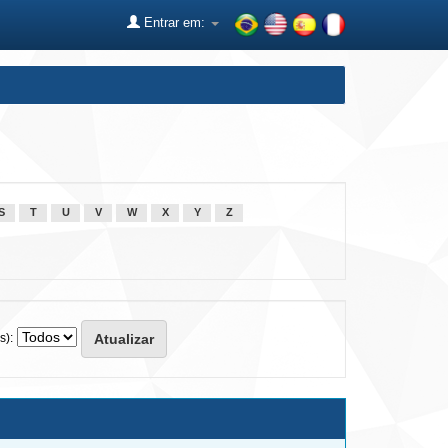
Entrar em:
S
T
U
V
W
X
Y
Z
s):