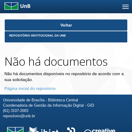
Skip
Voltar
navigation
REPOSITÓRIO INSTITUCIONAL DA UNB
Não há documentos
Não há documentos disponíveis no repositório de acordo com a
sua solicitação.
Página inicial do repositório
Universidade de Brasília - Biblioteca Central
Coordenadoria de Gestão da Informação Digital - GID
(61) 3107-2683
repositorio@unb.br