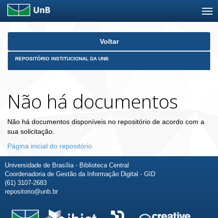
Skip
Voltar
navigation
REPOSITÓRIO INSTITUCIONAL DA UNB
Não há documentos
Não há documentos disponíveis no repositório de acordo com a
sua solicitação.
Página inicial do repositório
Universidade de Brasília - Biblioteca Central
Coordenadoria de Gestão da Informação Digital - GID
(61) 3107-2683
repositorio@unb.br