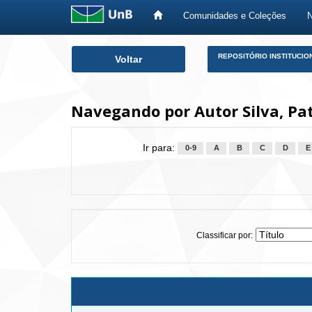
Comunidades e Coleções
Skip
REPOSITÓRIO INSTITUCIO
Voltar
navigation
Navegando por Autor Silva, Pat
Ir para:
0-9
A
B
C
D
E
Classificar por: