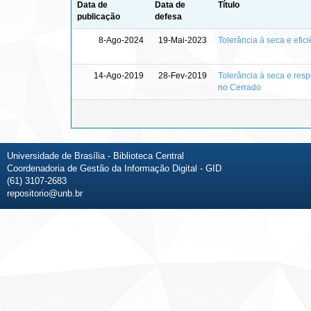
Data de
Data de
Título
publicação
defesa
8-Ago-2024
19-Mai-2023
Tolerância à seca e efic
14-Ago-2019
28-Fev-2019
Tolerância à seca e resp
no Cerrado
Universidade de Brasília - Biblioteca Central
Coordenadoria de Gestão da Informação Digital - GID
(61) 3107-2683
repositorio@unb.br