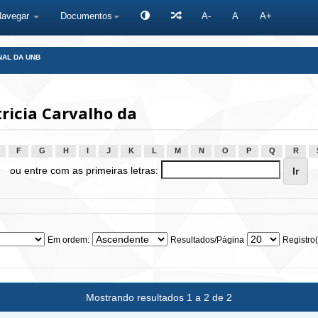
Navegar
Documentos
A-
A
A+
NAL DA UNB
ricia Carvalho da
F
G
H
I
J
K
L
M
N
O
P
Q
R
ou entre com as primeiras letras:
Em ordem:
Resultados/Página
Registro(
Mostrando resultados 1 a 2 de 2