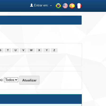
Entrar em:
S
T
U
V
W
X
Y
Z
s):