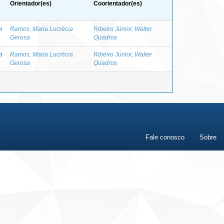
Orientador(es)
Coorientador(es)
o
Ramos, Maria Lucrécia
Ribeiro Júnior, Walter
Gerosa
Quadros
o
Ramos, Maria Lucrécia
Ribeiro Júnior, Walter
Gerosa
Quadros
Fale conosco
Sobre