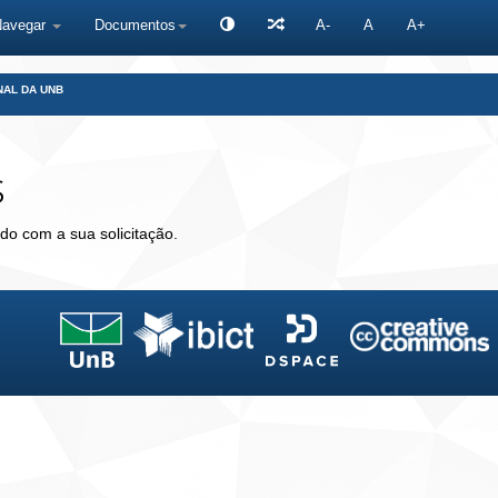
Navegar
Documentos
A-
A
A+
NAL DA UNB
s
do com a sua solicitação.