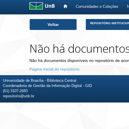
Comunidades e Coleções
Skip
REPOSITÓRIO INSTITUCIO
Voltar
navigation
Não há documento
Não há documentos disponíveis no repositório de acor
Página inicial do repositório
Universidade de Brasília - Biblioteca Central
Coordenadoria de Gestão da Informação Digital - GID
(61) 3107-2683
repositorio@unb.br