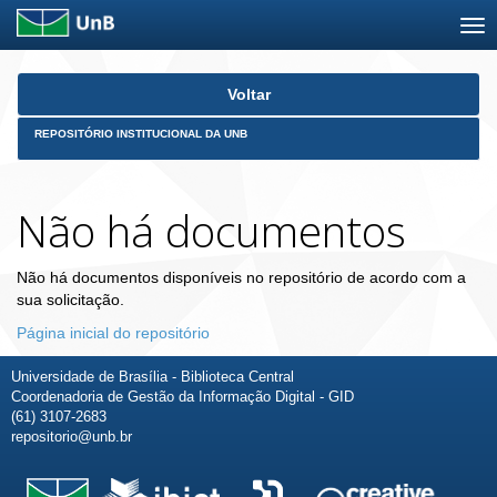
Skip
Voltar
navigation
REPOSITÓRIO INSTITUCIONAL DA UNB
Não há documentos
Não há documentos disponíveis no repositório de acordo com a
sua solicitação.
Página inicial do repositório
Universidade de Brasília - Biblioteca Central
Coordenadoria de Gestão da Informação Digital - GID
(61) 3107-2683
repositorio@unb.br