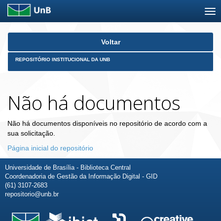
Skip
Voltar
navigation
REPOSITÓRIO INSTITUCIONAL DA UNB
Não há documentos
Não há documentos disponíveis no repositório de acordo com a
sua solicitação.
Página inicial do repositório
Universidade de Brasília - Biblioteca Central
Coordenadoria de Gestão da Informação Digital - GID
(61) 3107-2683
repositorio@unb.br