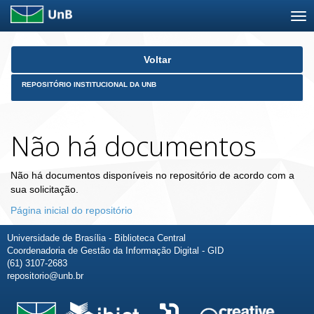
Skip
Voltar
navigation
REPOSITÓRIO INSTITUCIONAL DA UNB
Não há documentos
Não há documentos disponíveis no repositório de acordo com a
sua solicitação.
Página inicial do repositório
Universidade de Brasília - Biblioteca Central
Coordenadoria de Gestão da Informação Digital - GID
(61) 3107-2683
repositorio@unb.br