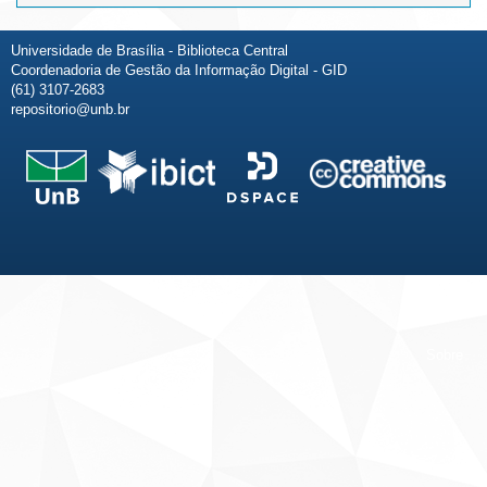
Universidade de Brasília - Biblioteca Central
Coordenadoria de Gestão da Informação Digital - GID
(61) 3107-2683
repositorio@unb.br
Fale conosco
Sobre