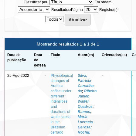
Classificar por:
Em ordem:
Resultados/Página
Registro(s):
Mostrando resultados 1 a 1 de 1
Data de
Data
Título
Autor(es)
Orientador(es)
Co
publicação
de
defesa
25-Ago-2022
-
Physiological
Silva,
-
-
changes of
Patrícia
Arabica
Carvalho
coffee under
da
;
Ribeiro
different
Junior,
intensities
Walter
and
Quadros
;
durations of
Ramos,
water stress
Maria
in the
Lucrecia
Brazilian
Gerosa
;
cerrado
Rocha,