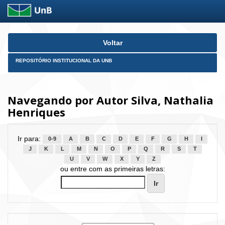
Skip
Voltar
navigation
REPOSITÓRIO INSTITUCIONAL DA UNB
Navegando por Autor Silva, Nathalia
Henriques
Ir para:
0-9
A
B
C
D
E
F
G
H
I
J
K
L
M
N
O
P
Q
R
S
T
U
V
W
X
Y
Z
ou entre com as primeiras letras: