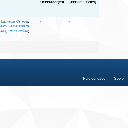
Orientador(es)
Coorientador(es)
 Lucrecia Gerosa
;
-
-
leiro, Lemerson de
ias, Juaci Vitória
;
Fale conosco
Sobre