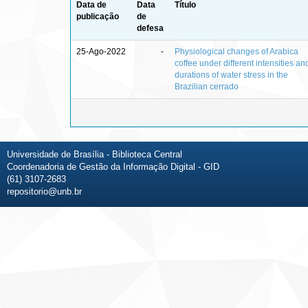
Data de
Data
Título
publicação
de
defesa
25-Ago-2022
-
Physiological changes of Arabica
coffee under different intensities an
durations of water stress in the
Brazilian cerrado
Universidade de Brasília - Biblioteca Central
Coordenadoria de Gestão da Informação Digital - GID
(61) 3107-2683
repositorio@unb.br