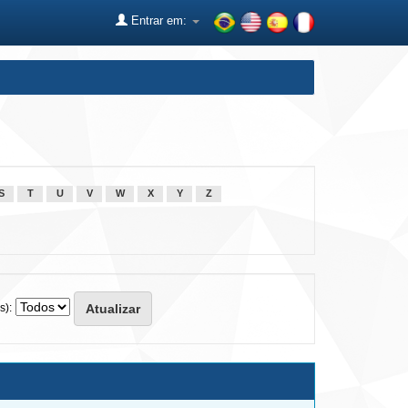
Entrar em:
S
T
U
V
W
X
Y
Z
s):