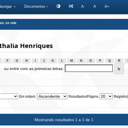
Navegar
Documentos
A-
A
A+
NAL DA UNB
thalia Henriques
F
G
H
I
J
K
L
M
N
O
P
Q
R
ou entre com as primeiras letras:
Em ordem:
Resultados/Página
Registro(
Mostrando resultados 1 a 1 de 1