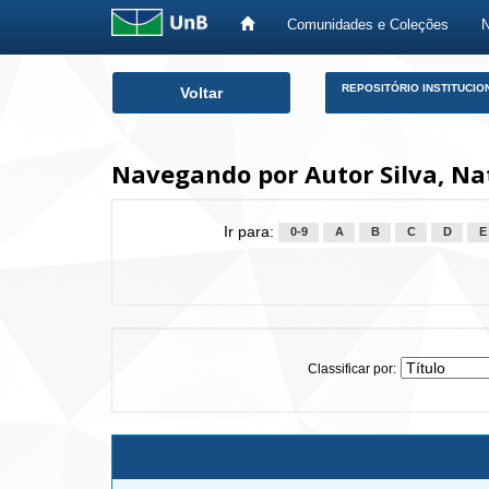
Comunidades e Coleções
Skip
REPOSITÓRIO INSTITUCIO
Voltar
navigation
Navegando por Autor Silva, Na
Ir para:
0-9
A
B
C
D
E
Classificar por: