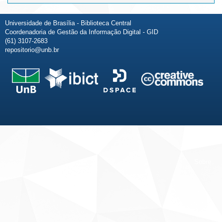
Universidade de Brasília - Biblioteca Central
Coordenadoria de Gestão da Informação Digital - GID
(61) 3107-2683
repositorio@unb.br
Fale conosco
Sobre