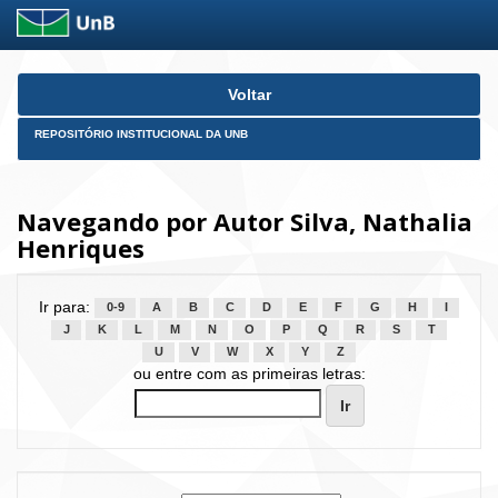
Skip
Voltar
navigation
REPOSITÓRIO INSTITUCIONAL DA UNB
Navegando por Autor Silva, Nathalia
Henriques
Ir para:
0-9
A
B
C
D
E
F
G
H
I
J
K
L
M
N
O
P
Q
R
S
T
U
V
W
X
Y
Z
ou entre com as primeiras letras: