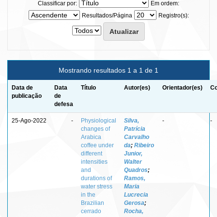
Classificar por:
Em ordem:
Resultados/Página
Registro(s):
Mostrando resultados 1 a 1 de 1
Data de
Data
Título
Autor(es)
Orientador(es)
Co
publicação
de
defesa
25-Ago-2022
-
Physiological
Silva,
-
-
changes of
Patrícia
Arabica
Carvalho
coffee under
da
;
Ribeiro
different
Junior,
intensities
Walter
and
Quadros
;
durations of
Ramos,
water stress
Maria
in the
Lucrecia
Brazilian
Gerosa
;
cerrado
Rocha,