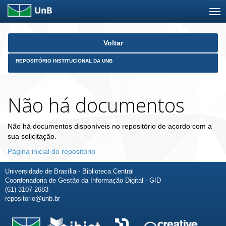
Skip
Voltar
navigation
REPOSITÓRIO INSTITUCIONAL DA UNB
Não há documentos
Não há documentos disponíveis no repositório de acordo com a
sua solicitação.
Página inicial do repositório
Universidade de Brasília - Biblioteca Central
Coordenadoria de Gestão da Informação Digital - GID
(61) 3107-2683
repositorio@unb.br