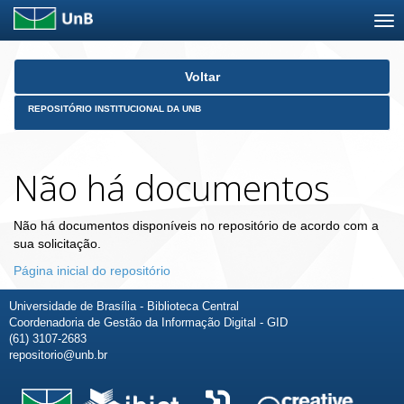
Skip
Voltar
navigation
REPOSITÓRIO INSTITUCIONAL DA UNB
Não há documentos
Não há documentos disponíveis no repositório de acordo com a
sua solicitação.
Página inicial do repositório
Universidade de Brasília - Biblioteca Central
Coordenadoria de Gestão da Informação Digital - GID
(61) 3107-2683
repositorio@unb.br