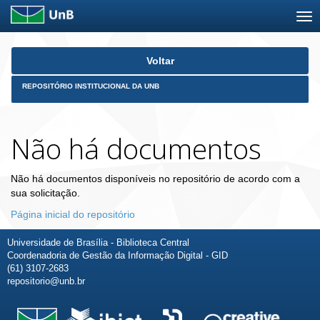
Skip
Voltar
navigation
REPOSITÓRIO INSTITUCIONAL DA UNB
Não há documentos
Não há documentos disponíveis no repositório de acordo com a
sua solicitação.
Página inicial do repositório
Universidade de Brasília - Biblioteca Central
Coordenadoria de Gestão da Informação Digital - GID
(61) 3107-2683
repositorio@unb.br