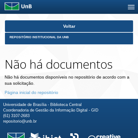
Skip
Voltar
navigation
REPOSITÓRIO INSTITUCIONAL DA UNB
Não há documentos
Não há documentos disponíveis no repositório de acordo com a
sua solicitação.
Página inicial do repositório
Universidade de Brasília - Biblioteca Central
Coordenadoria de Gestão da Informação Digital - GID
(61) 3107-2683
repositorio@unb.br