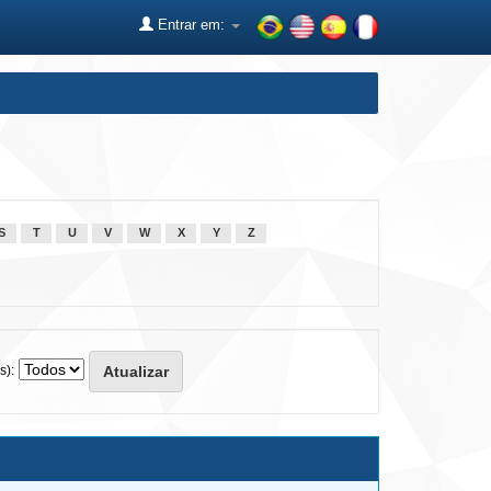
Entrar em:
S
T
U
V
W
X
Y
Z
s):