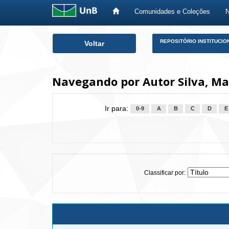
Comunidades e Coleções
Skip
REPOSITÓRIO INSTITUCIO
Voltar
navigation
Navegando por Autor Silva, Ma
Ir para:
0-9
A
B
C
D
E
Classificar por: