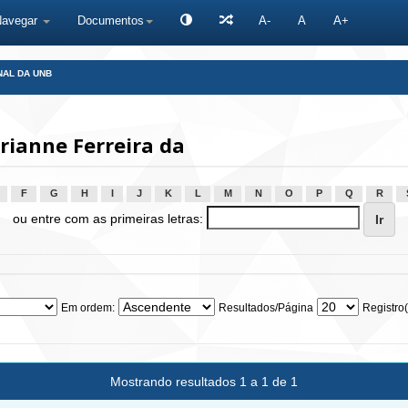
Navegar
Documentos
A-
A
A+
NAL DA UNB
rianne Ferreira da
F
G
H
I
J
K
L
M
N
O
P
Q
R
ou entre com as primeiras letras:
Em ordem:
Resultados/Página
Registro(
Mostrando resultados 1 a 1 de 1