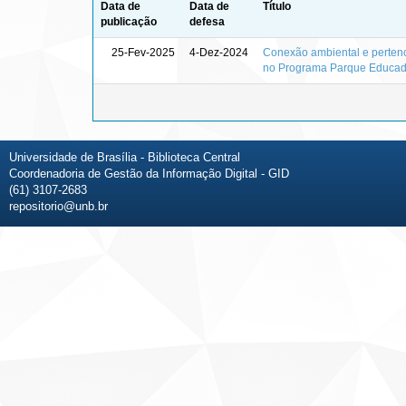
Data de
Data de
Título
publicação
defesa
25-Fev-2025
4-Dez-2024
Conexão ambiental e pertenc
no Programa Parque Educad
Universidade de Brasília - Biblioteca Central
Coordenadoria de Gestão da Informação Digital - GID
(61) 3107-2683
repositorio@unb.br