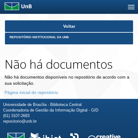
Skip
Voltar
navigation
REPOSITÓRIO INSTITUCIONAL DA UNB
Não há documentos
Não há documentos disponíveis no repositório de acordo com a
sua solicitação.
Página inicial do repositório
Universidade de Brasília - Biblioteca Central
Coordenadoria de Gestão da Informação Digital - GID
(61) 3107-2683
repositorio@unb.br