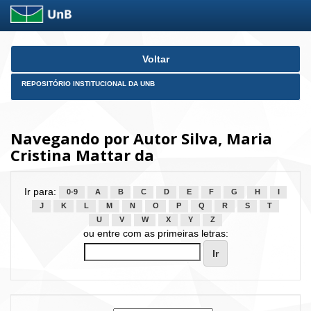
Skip
Voltar
navigation
REPOSITÓRIO INSTITUCIONAL DA UNB
Navegando por Autor Silva, Maria
Cristina Mattar da
Ir para:
0-9
A
B
C
D
E
F
G
H
I
J
K
L
M
N
O
P
Q
R
S
T
U
V
W
X
Y
Z
ou entre com as primeiras letras: