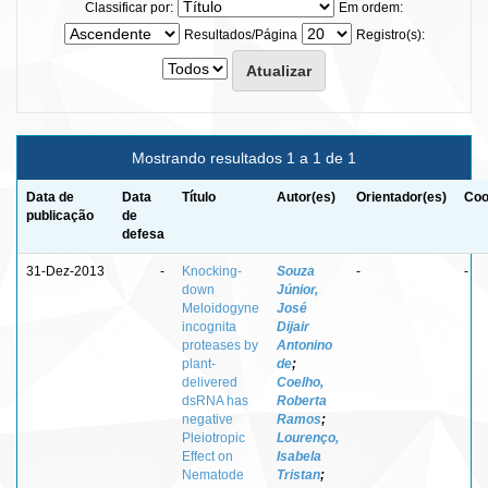
Classificar por:
Em ordem:
Resultados/Página
Registro(s):
Mostrando resultados 1 a 1 de 1
Data de
Data
Título
Autor(es)
Orientador(es)
Coo
publicação
de
defesa
31-Dez-2013
-
Knocking-
Souza
-
-
down
Júnior,
Meloidogyne
José
incognita
Dijair
proteases by
Antonino
plant-
de
;
delivered
Coelho,
dsRNA has
Roberta
negative
Ramos
;
Pleiotropic
Lourenço,
Effect on
Isabela
Nematode
Tristan
;