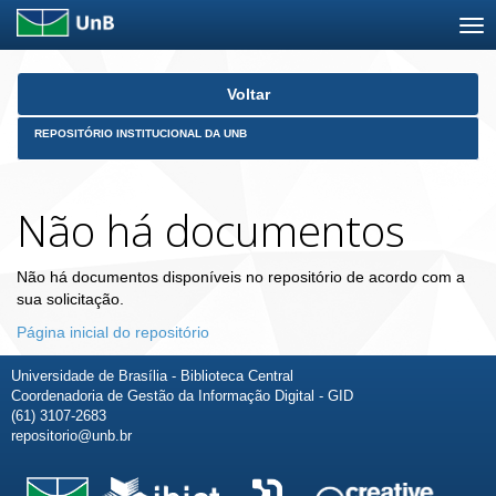
Skip
Voltar
navigation
REPOSITÓRIO INSTITUCIONAL DA UNB
Não há documentos
Não há documentos disponíveis no repositório de acordo com a
sua solicitação.
Página inicial do repositório
Universidade de Brasília - Biblioteca Central
Coordenadoria de Gestão da Informação Digital - GID
(61) 3107-2683
repositorio@unb.br