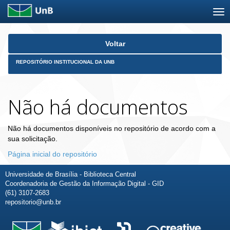
Skip
Voltar
navigation
REPOSITÓRIO INSTITUCIONAL DA UNB
Não há documentos
Não há documentos disponíveis no repositório de acordo com a
sua solicitação.
Página inicial do repositório
Universidade de Brasília - Biblioteca Central
Coordenadoria de Gestão da Informação Digital - GID
(61) 3107-2683
repositorio@unb.br