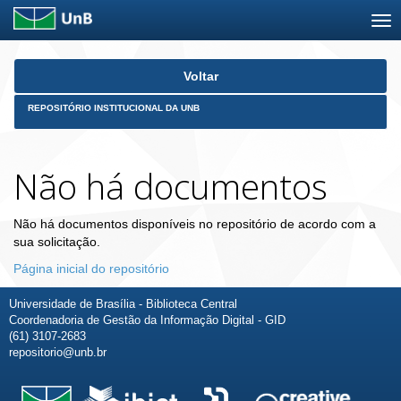
Skip
Voltar
navigation
REPOSITÓRIO INSTITUCIONAL DA UNB
Não há documentos
Não há documentos disponíveis no repositório de acordo com a
sua solicitação.
Página inicial do repositório
Universidade de Brasília - Biblioteca Central
Coordenadoria de Gestão da Informação Digital - GID
(61) 3107-2683
repositorio@unb.br