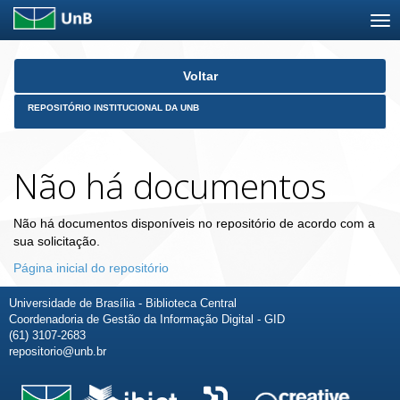
Skip
Voltar
navigation
REPOSITÓRIO INSTITUCIONAL DA UNB
Não há documentos
Não há documentos disponíveis no repositório de acordo com a
sua solicitação.
Página inicial do repositório
Universidade de Brasília - Biblioteca Central
Coordenadoria de Gestão da Informação Digital - GID
(61) 3107-2683
repositorio@unb.br