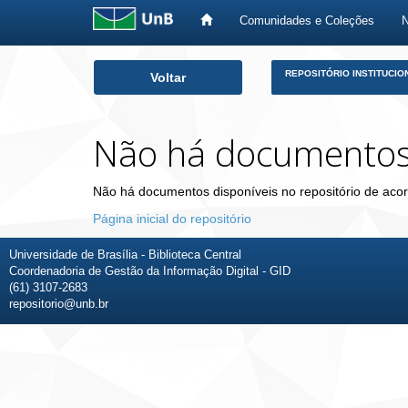
Comunidades e Coleções
Skip
REPOSITÓRIO INSTITUCIO
Voltar
navigation
Não há documento
Não há documentos disponíveis no repositório de acor
Página inicial do repositório
Universidade de Brasília - Biblioteca Central
Coordenadoria de Gestão da Informação Digital - GID
(61) 3107-2683
repositorio@unb.br