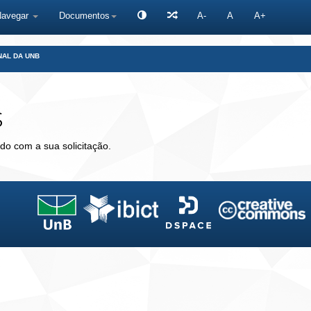
Navegar
Documentos
A-
A
A+
NAL DA UNB
s
do com a sua solicitação.