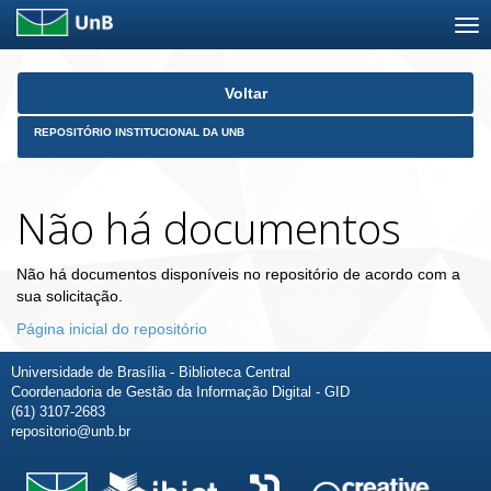
Skip
Voltar
navigation
REPOSITÓRIO INSTITUCIONAL DA UNB
Não há documentos
Não há documentos disponíveis no repositório de acordo com a
sua solicitação.
Página inicial do repositório
Universidade de Brasília - Biblioteca Central
Coordenadoria de Gestão da Informação Digital - GID
(61) 3107-2683
repositorio@unb.br