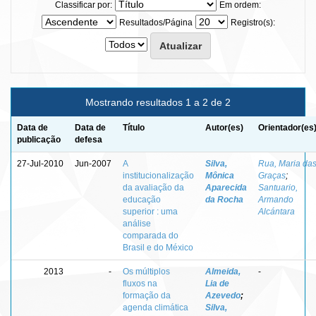
Classificar por:
Em ordem:
Resultados/Página
Registro(s):
Mostrando resultados 1 a 2 de 2
Data de
Data de
Título
Autor(es)
Orientador(es
publicação
defesa
27-Jul-2010
Jun-2007
A
Silva,
Rua, Maria da
institucionalização
Mônica
Graças
;
da avaliação da
Aparecida
Santuario,
educação
da Rocha
Armando
superior : uma
Alcántara
análise
comparada do
Brasil e do México
2013
-
Os múltiplos
Almeida,
-
fluxos na
Lia de
formação da
Azevedo
;
agenda climática
Silva,