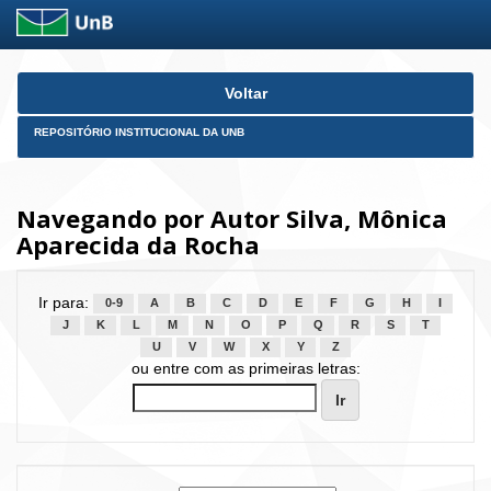
Skip
Voltar
navigation
REPOSITÓRIO INSTITUCIONAL DA UNB
Navegando por Autor Silva, Mônica
Aparecida da Rocha
Ir para:
0-9
A
B
C
D
E
F
G
H
I
J
K
L
M
N
O
P
Q
R
S
T
U
V
W
X
Y
Z
ou entre com as primeiras letras: