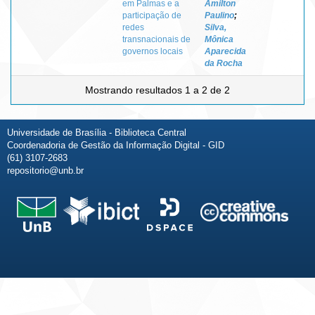
em Palmas e a
Amilton
participação de
Paulino
;
redes
Silva,
transnacionais de
Mônica
governos locais
Aparecida
da Rocha
Mostrando resultados 1 a 2 de 2
Universidade de Brasília - Biblioteca Central
Coordenadoria de Gestão da Informação Digital - GID
(61) 3107-2683
repositorio@unb.br
Fale conosco