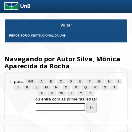
Skip
Voltar
navigation
REPOSITÓRIO INSTITUCIONAL DA UNB
Navegando por Autor Silva, Mônica
Aparecida da Rocha
Ir para:
0-9
A
B
C
D
E
F
G
H
I
J
K
L
M
N
O
P
Q
R
S
T
U
V
W
X
Y
Z
ou entre com as primeiras letras: