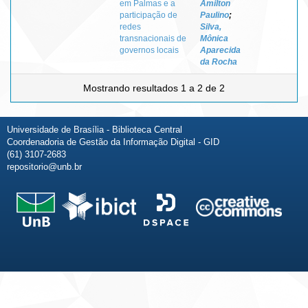
em Palmas e a
Amilton
participação de
Paulino
;
redes
Silva,
transnacionais de
Mônica
governos locais
Aparecida
da Rocha
Mostrando resultados 1 a 2 de 2
Universidade de Brasília - Biblioteca Central
Coordenadoria de Gestão da Informação Digital - GID
(61) 3107-2683
repositorio@unb.br
Fale conosco