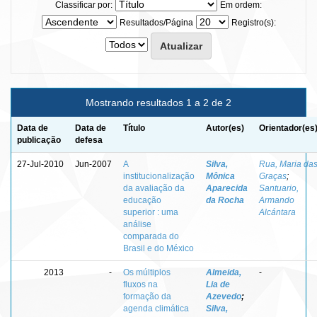
Classificar por:
Em ordem:
Resultados/Página
Registro(s):
Mostrando resultados 1 a 2 de 2
Data de
Data de
Título
Autor(es)
Orientador(es
publicação
defesa
27-Jul-2010
Jun-2007
A
Silva,
Rua, Maria da
institucionalização
Mônica
Graças
;
da avaliação da
Aparecida
Santuario,
educação
da Rocha
Armando
superior : uma
Alcántara
análise
comparada do
Brasil e do México
2013
-
Os múltiplos
Almeida,
-
fluxos na
Lia de
formação da
Azevedo
;
agenda climática
Silva,