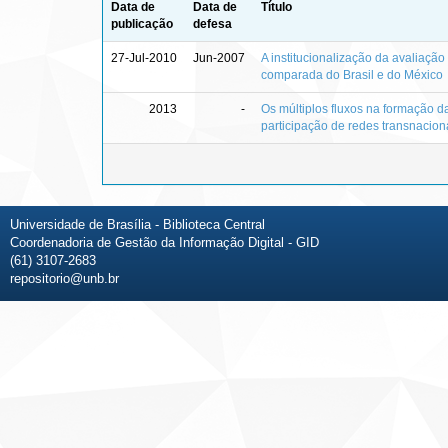
Data de
Data de
Título
publicação
defesa
27-Jul-2010
Jun-2007
A institucionalização da avaliaçã
comparada do Brasil e do México
2013
-
Os múltiplos fluxos na formação 
participação de redes transnacion
Universidade de Brasília - Biblioteca Central
Coordenadoria de Gestão da Informação Digital - GID
(61) 3107-2683
repositorio@unb.br