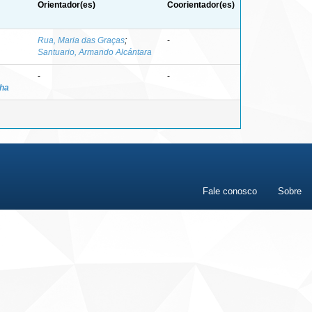
Orientador(es)
Coorientador(es)
Rua, Maria das Graças
;
-
Santuario, Armando Alcántara
-
-
cha
Fale conosco
Sobre