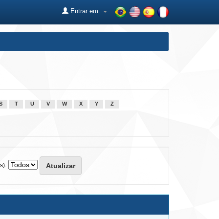
Entrar em:
S
T
U
V
W
X
Y
Z
s):