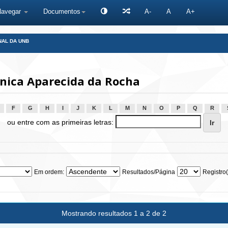
Navegar
Documentos
A-
A
A+
NAL DA UNB
ônica Aparecida da Rocha
F
G
H
I
J
K
L
M
N
O
P
Q
R
ou entre com as primeiras letras:
Em ordem:
Resultados/Página
Registro(
Mostrando resultados 1 a 2 de 2