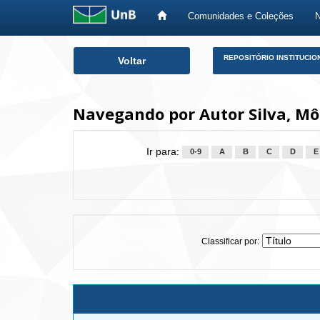
Comunidades e Coleções
Skip
REPOSITÓRIO INSTITUCIO
Voltar
navigation
Navegando por Autor Silva, M
Ir para:
0-9
A
B
C
D
E
Classificar por: