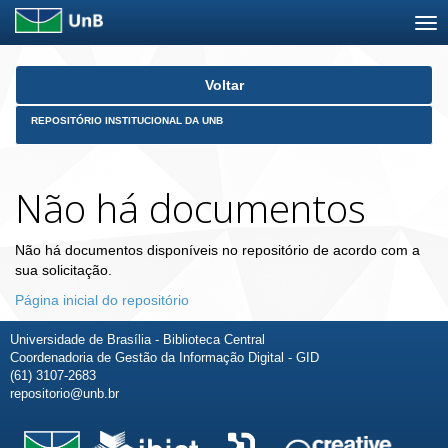
Skip
Voltar
navigation
REPOSITÓRIO INSTITUCIONAL DA UNB
Não há documentos
Não há documentos disponíveis no repositório de acordo com a
sua solicitação.
Página inicial do repositório
Universidade de Brasília - Biblioteca Central
Coordenadoria de Gestão da Informação Digital - GID
(61) 3107-2683
repositorio@unb.br