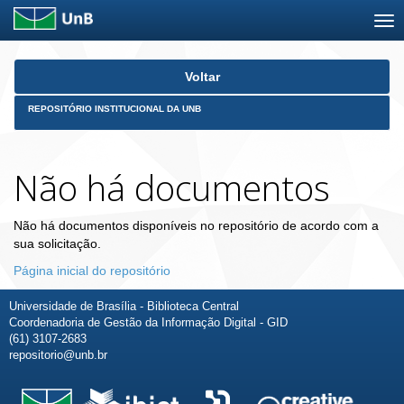
Skip
Voltar
navigation
REPOSITÓRIO INSTITUCIONAL DA UNB
Não há documentos
Não há documentos disponíveis no repositório de acordo com a
sua solicitação.
Página inicial do repositório
Universidade de Brasília - Biblioteca Central
Coordenadoria de Gestão da Informação Digital - GID
(61) 3107-2683
repositorio@unb.br