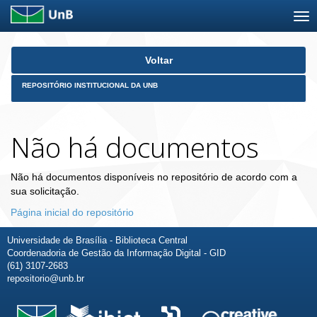
Skip
Voltar
navigation
REPOSITÓRIO INSTITUCIONAL DA UNB
Não há documentos
Não há documentos disponíveis no repositório de acordo com a
sua solicitação.
Página inicial do repositório
Universidade de Brasília - Biblioteca Central
Coordenadoria de Gestão da Informação Digital - GID
(61) 3107-2683
repositorio@unb.br