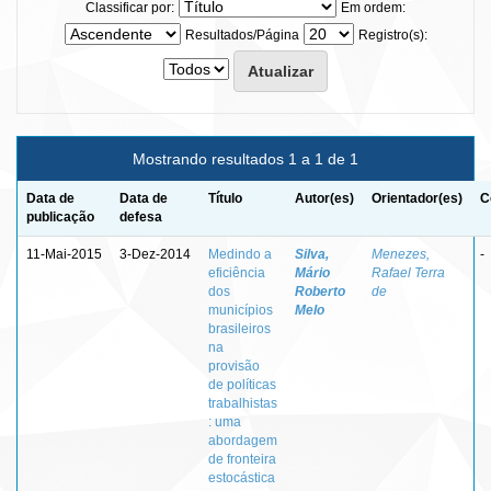
Classificar por:
Em ordem:
Resultados/Página
Registro(s):
Mostrando resultados 1 a 1 de 1
Data de
Data de
Título
Autor(es)
Orientador(es)
C
publicação
defesa
11-Mai-2015
3-Dez-2014
Medindo a
Silva,
Menezes,
-
eficiência
Mário
Rafael Terra
dos
Roberto
de
municípios
Melo
brasileiros
na
provisão
de políticas
trabalhistas
: uma
abordagem
de fronteira
estocástica