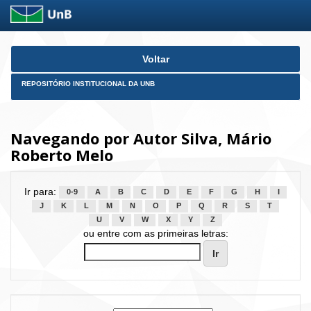
Skip
Voltar
navigation
REPOSITÓRIO INSTITUCIONAL DA UNB
Navegando por Autor Silva, Mário
Roberto Melo
Ir para:
0-9
A
B
C
D
E
F
G
H
I
J
K
L
M
N
O
P
Q
R
S
T
U
V
W
X
Y
Z
ou entre com as primeiras letras: